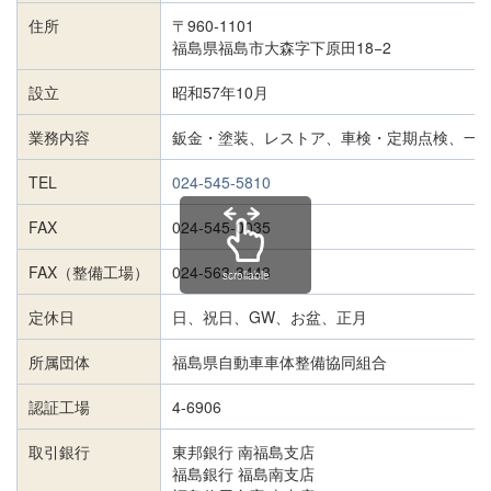
住所
〒960-1101
福島県福島市大森字下原田18−2
設立
昭和57年10月
業務内容
鈑金・塗装、レストア、車検・定期点検、一
TEL
024-545-5810
FAX
024-545-0035
FAX（整備工場）
024-563-3443
scrollable
定休日
日、祝日、GW、お盆、正月
所属団体
福島県自動車車体整備協同組合
認証工場
4-6906
取引銀行
東邦銀行 南福島支店
福島銀行 福島南支店