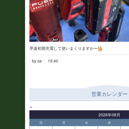
早速初期充電して使いまくりますかー
by
sa
19:40
営業カレンダー
«
2026年08月
日
月
火
水