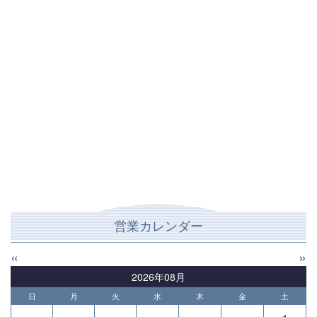
営業カレンダー
«
»
2026年08月
日
月
火
水
木
金
土