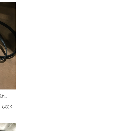
漏れ。
針も弱く