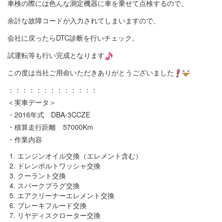
車検の際には色んな測定機器に車を乗せて点検するので、
余計な故障コードが入力されてしまいますので、
会社に戻ったらDTC診断を行いチェック。
試運転等も行い完成となります
この度は当社ご用命いただきありがとうございました
：：：：：：：：：：：：：
＜実車データ＞
・2016年式 DBA-3CCZE
・積算走行距離 57000Km
・作業内容
エンジンオイル交換（エレメント含む）
ドレンボルトワッシャ交換
クーラント交換
スパークプラグ交換
エアクリーナーエレメント交換
ブレーキフルード交換
リヤディスクローター交換